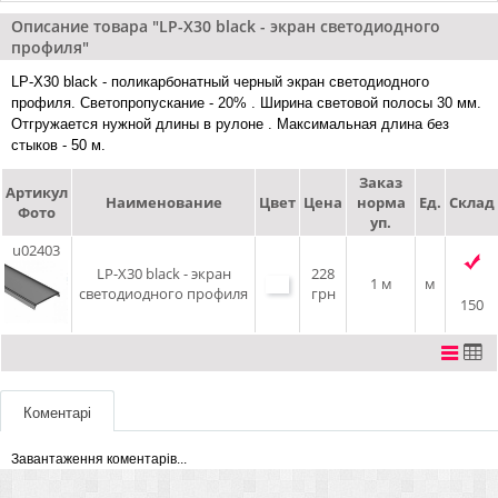
Описание товара "LP-X30 black - экран светодиодного
профиля"
LP-Х30 black - поликарбонатный черный экран светодиодного
профиля. Светопропускание - 20% . Ширина световой полосы 30 мм.
Отгружается нужной длины в рулоне . Максимальная длина без
стыков - 50 м.
Заказ
Артикул
Наименование
Цвет
Цена
норма
Ед.
Склад
Фото
уп.
u02403
LP-X30 black - экран
228
1 м
м
светодиодного профиля
грн
150
Коментарі
Завантаження коментарів...