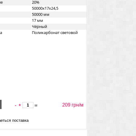
ие
20%
50000x17x24,5
50000 мм
17 мм
Чёрный
а
Поликарбонат световой
209 грн/
м
-
+
м
еться поставка