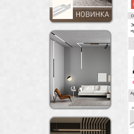
О
Э
н
А
a