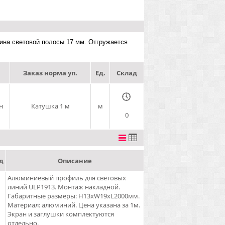
ина световой полосы 17 мм. Отгружается
Заказ норма уп.
Ед.
Склад
н
Катушка 1 м
м
0
д
Описание
Алюминиевый профиль для световых
линий ULP1913. Монтаж накладной.
Габаритные размеры: H13xW19xL2000мм.
Материал: алюминий. Цена указана за 1м.
Экран и заглушки комплектуются
отдельно.