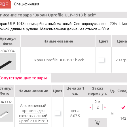
Спецификация
писание товара "Экран Uprofile ULP-1913 black"
кран ULP-1913 поликарбонатный матовый. Светопропускание – 20%. Шир
ужной длины в рулоне. Максимальная длина без стыков – 50 м.
Артикул
Наименование
Цвет
Цена
Фото
a040004
Экран Uprofile ULP-1913 black
209 гр
Сопутствующие товары
ртикул
Цена за 1
Заказ
Наименование
Цвет
Ед.
Скла
Фото
ед.
норма уп.
2
м
040002
Алюминиевый
-
+
профиль для
цена
м
световых линий
8.07 $
142
Uprofile ULP1913