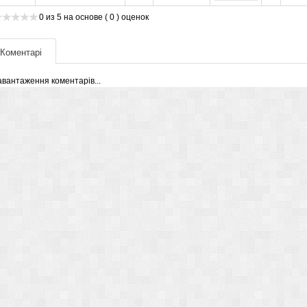
0
из
5
на основе
( 0 )
оценок
Коментарі
авантаження коментарів...