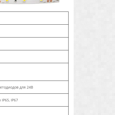
ветодиодов для 24В
IP65, IP67