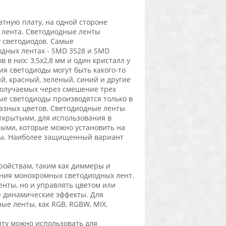
тную плату, на одной стороне
 лента. Светодиодные ленты
 светодиодов. Самые
одных лентах - SMD 3528 и SMD
 в них: 3,5х2,8 мм и один кристалл у
ния светодиоды могут быть какого-то
й, красный, зеленый, синий и другие
 получаемых через смешение трех
ные светодиоды производятся только в
 разных цветов. Светодиодные ленты
открытыми, для использования в
ными, которые можно установить на
оды. Наиболее защищенный вариант
ойствам, таким как диммеры и
ния монохромных светодиодных лент.
енты, но и управлять цветом или
е динамические эффекты. Для
е ленты, как RGB, RGBW, MIX.
ту можно использовать для