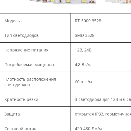
Модель
RT-5000 3528
Тип светодиодов
SMD 3528
Напряжение питания
12В, 24В
Потребляемая мощность
4,8 Вт/м
Плотность расположения
60 шт./м
светодиодов
Кратность резки
3 светодиода для 12В и 6 с
Защита
открытая IP33, герметичная 
Световой поток
420-480 Лм/м