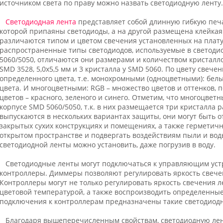
источником света по праву можно назвать светодиодную ленту.
Светодиодная лента
представляет собой длинную гибкую печа
которой припаяны светодиоды, а на другой размещена клейкая
различаются типом и цветом свечения установленных на плату
распространенные типы светодиодов, используемые в светоди
5060/5050, отличаются они размерами и количеством кристаллов
SMD 3528, 5,0х5,5 мм и 3 кристалла у SMD 5060. По цвету свече
определенного цвета, т.е. монохромными (одноцветными): белы
цвета. И многоцветными: RGB – множество цветов и оттенков,
цветов – красного, зеленого и синего. Отметим, что многоцвет
корпусе SMD 5060/5050, т.к. в них размещается три кристалла
выпускаются в нескольких вариантах защиты, они могут быть 
закрытых сухих конструкциях и помещениях, а также герметич
открытом пространстве и подвергать воздействиям пыли и в
светодиодной ленты можно установить, даже погрузив в воду.
Светодиодные ленты могут подключаться к управляющим устр
контроллеры. Диммеры позволяют регулировать яркость свече
Контроллеры могут не только регулировать яркость свечения л
цветовой температурой, а также воспроизводить определенны
подключения к контроллерам предназначены такие светодиодны
Благодаря вышеперечисленным свойствам, светодиодную лен