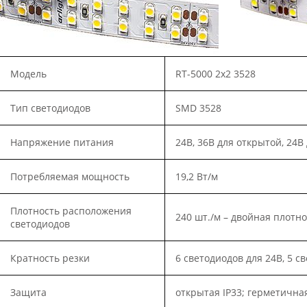
Модель
RT
-5000 2
x
2 3528
Тип светодиодов
SMD 3528
Напряжение питания
24В, 36В для открытой, 24
Потребляемая мощность
19,2 Вт/м
Плотность расположения
240 шт./м – двойная плотно
светодиодов
Кратность резки
6 светодиодов для 24В, 5 с
Защита
открытая IP33; герметичная 