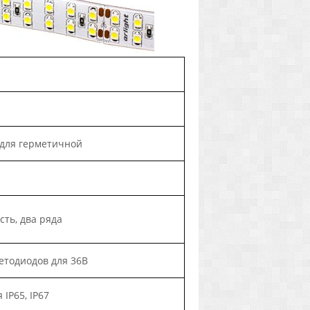
В для герметичной
сть, два ряда
ветодиодов для 36В
IP65, IP67