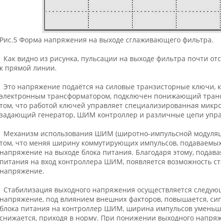
Рис.5 Форма напряжения на выходе сглаживающего фильтра.
Как видно из рисунка, пульсации на выходе фильтра почти от
к прямой линии.
Это напряжение подаётся на силовые транзисторные ключи, к в
электронным трансформатором, подключен понижающий транс
том, что работой ключей управляет специализированная микрос
задающий генератор, ШИМ контроллер и различные цепи упра
Механизм использования ШИМ (широтно-импульсной модуляции
том, что меняя ширину коммутирующих импульсов, подаваемых
напряжение на выходе блока питания. Благодаря этому, подава
питания на вход контроллера ШИМ, появляется возможность с
напряжение.
Стабилизация выходного напряжения осуществляется следующ
напряжение, под влиянием внешних факторов, повышается, сиг
блока питания на контроллер ШИМ, ширина импульсов уменьш
снижается, приходя в норму. При понижении выходного напр