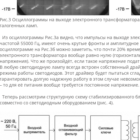
Рис.3 Осциллограммы на выходе электронного трансформатора
галогенных ламп.
Из осциллограммы Рис.3а видно, что импульсы на выходе эле
частотой 55000 Гц, имеют очень крутые фронты и амплитудное 
осциллограмме на Рис.3б можно заметить, что почти 20% врем
электронного трансформатора вообще равно нулю (горизонтал
напряжения). Что же произойдёт, если такое напряжение подат
В любую светодиодную лампу всегда встроен собственный дра
режима работы светодиодов. Этот драйвер будет пытаться сгла
гарантировать долгую надежную работу в этом случае невозмо
– то для её питания вообще требуется постоянное напряжение.
Теперь рассмотрим структурную схему стабилизированного бл
совместно со светодиодным оборудованием (рис. 4).