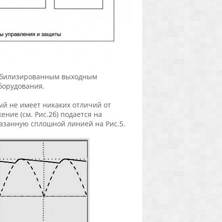
стабилизированным выходным
борудования.
й не имеет никаких отличий от
ние (см. Рис.2б) подается на
азанную сплошной линией на Рис.5.