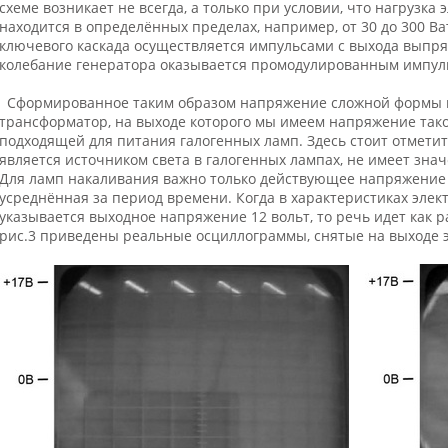
схеме возникает не всегда, а только при условии, что нагрузк
находится в определённых пределах, например, от 30 до 300 Ва
ключевого каскада осуществляется импульсами с выхода выпря
колебание генератора оказывается промодулированным импуль
Сформированное таким образом напряжение сложной формы 
трансформатор, на выходе которого мы имеем напряжение тако
подходящей для питания галогенных ламп. Здесь стоит отметит
является источником света в галогенных лампах, не имеет з
Для ламп накаливания важно только действующее напряжение 
усреднённая за период времени. Когда в характеристиках эле
указывается выходное напряжение 12 вольт, то речь идет как 
рис.3 приведены реальные осциллограммы, снятые на выходе 