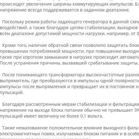
происходит увеличение ширины коммутирующих импульсов. Бла
напряжение всегда поддерживается в заданном диапазоне.
Поскольку режим работы задающего генератора в данной схем
воздействий, а также благодаря цепям стабилизации, выходно
всём диапазоне допустимой мощности нагрузки, например, от 0 
Кроме того, наличие обратной связи позволило защитить блок 
превышении потребляемой мощности, при повышении выходно
также при коротком замыкании в нагрузке происходит автомат
После устранения причины, вызвавшей срабатывание защиты, б
После понижающего трансформатора высокочастотные разно
выпрямитель, где преобразуются в импульсы одной полярност
импульсы после выпрямления и превращает их в постоянное 
пульсаций.
Благодаря рассмотренным мерам стабилизации и фильтрации,
напряжение на выходе блока питания обычно не превышает 3%
пульсаций имеет величину не более 0,1 вольта.
Также немаловажное положительное влияние выходного фильт
электромагнитных помех, излучаемых блоком питания и в особ