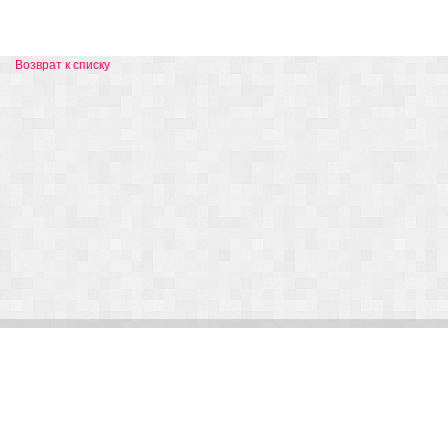
Возврат к списку
© Arlight 2026. Все права защищены.
Украина, Киев, ул. Николая Закревского, 101В | Курс 45,50 грн.
По вопросам сотрудничества:
kp@arlight-group.com
.