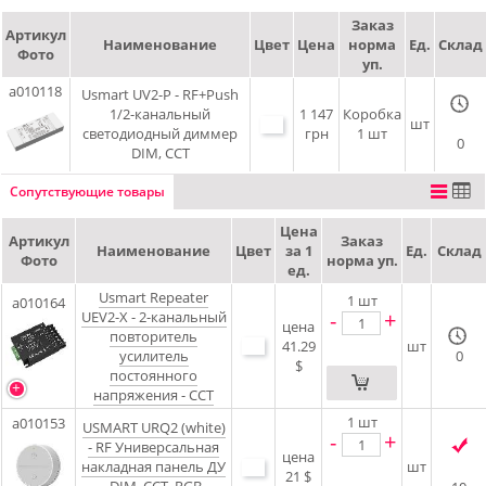
Заказ
Артикул
Наименование
Цвет
Цена
норма
Ед.
Склад
Фото
уп.
a010118
Usmart UV2-P - RF+Push
1/2-канальный
1 147
Коробка
шт
светодиодный диммер
грн
1 шт
0
DIM, CCT
Сопутствующие товары
Цена
Артикул
Заказ
Наименование
Цвет
за 1
Ед.
Склад
Фото
норма уп.
ед.
Usmart Repeater
1
шт
a010164
-
+
UEV2-X - 2-канальный
цена
повторитель
41.29
шт
усилитель
0
$
постоянного
напряжения - CCT
1
шт
a010153
USMART URQ2 (white)
-
+
- RF Универсальная
цена
накладная панель ДУ
шт
21 $