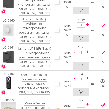
Универсальная
30.28
шт
кнопочная накладная
$
5
панель ДУ - DIM, CCT,
RGB, RGBW, RGB+CCT
Usmart UPB1(F)
1
шт
a010160
-
+
(White) - RF
цена
Универсальная
29.02
шт
роторная накладная
$
5
панель ДУ - DIM, CCT,
RGB, RGBW, RGB+CCT
1
шт
a010161
Usmart UPB1(F) (Black)
-
+
- RF Универсальная
цена
роторная накладная
29.02
шт
панель ДУ - DIM, CCT,
$
5
RGB, RGBW, RGB+CCT
1
шт
a010162
Usmart URS10 - RF
-
+
Универсальный
цена
радиопульт с
шт
39.9 $
0
сенсорным кольцом -
DIM, CCT, RGB, RGBW
5
м
a000072
Мультибелая
-
+
цена
светодиодная лента