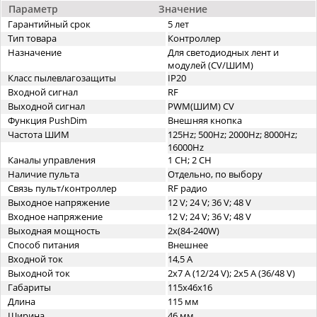
Параметр
Значение
Гарантийный срок
5 лет
Тип товара
Контроллер
Назначение
Для светодиодных лент и
модулей (CV/ШИМ)
Класс пылевлагозащиты
IP20
Входной сигнал
RF
Выходной сигнал
PWM(ШИМ) CV
Функция PushDim
Внешняя кнопка
Частота ШИМ
125Hz; 500Hz; 2000Hz; 8000Hz;
16000Hz
Каналы управления
1 CH; 2 CH
Наличие пульта
Отдельно, по выбору
Связь пульт/контроллер
RF радио
Выходное напряжение
12 V; 24 V; 36 V; 48 V
Входное напряжение
12 V; 24 V; 36 V; 48 V
Выходная мощность
2х(84-240W)
Способ питания
Внешнее
Входной ток
14,5 A
Выходной ток
2х7 A (12/24 V); 2х5 A (36/48 V)
Габариты
115х46x16
Длина
115 мм
Ширина
46 мм