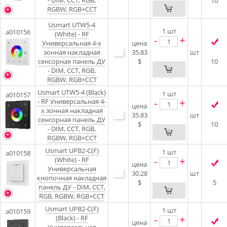
- DIM, CCT, RGB,
10
RGBW, RGB+CCT
Usmart UTW5-4
1
шт
a010156
(White) - RF
-
+
Универсальная 4-х
цена
зонная накладная
35.83
шт
сенсорная панель ДУ
$
10
- DIM, CCT, RGB,
RGBW, RGB+CCT
Usmart UTW5-4 (Black)
1
шт
a010157
-
+
- RF Универсальная 4-
цена
х зонная накладная
35.83
шт
сенсорная панель ДУ
$
10
- DIM, CCT, RGB,
RGBW, RGB+CCT
Usmart UPB2-C(F)
1
шт
a010158
-
+
(White) - RF
цена
Универсальная
30.28
шт
кнопочная накладная
$
5
панель ДУ - DIM, CCT,
RGB, RGBW, RGB+CCT
Usmart UPB2-C(F)
1
шт
a010159
-
+
(Black) - RF
цена