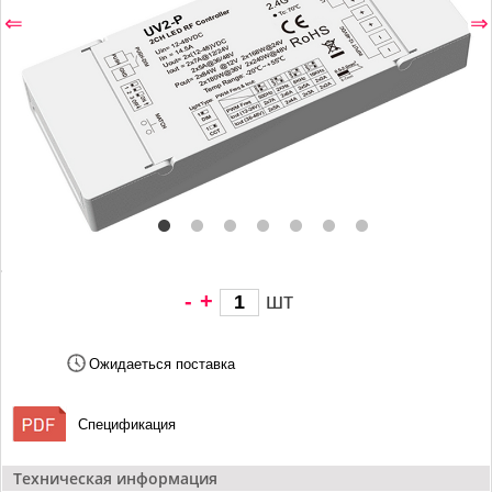
⇐
⇒
-
+
шт
1 147 грн/
шт
Ожидаеться поставка
Спецификация
Техническая информация