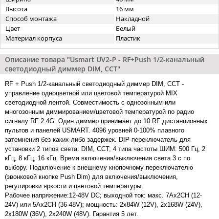
Высота
16 мм
Способ монтажа
Накладной
Цвет
Белый
Материал корпуса
Пластик
Описание товара "Usmart UV2-P - RF+Push 1/2-канальный
светодиодный диммер DIM, CCT"
RF + Push 1/2-канальный светодиодный диммер DIM, CCT -
управление одноцветной или цветовой температурой MIX
светодиодной лентой. Совместимость с однозонным или
многозонным диммированием/цветовой температурой по радио
сигналу RF 2.4G. Один диммер принимает до 10 RF дистанционных
пультов и панелей USMART. 4096 уровней 0-100% плавного
затемнения без каких-либо задержек. DIP-переключатель для
установки 2 типов света: DIM, CCT; 4 типа частоты ШИМ: 500 Гц, 2
кГц, 8 кГц, 16 кГц. Время включения/выключения света 3 с по
выбору. Подключение к внешнему кнопочному переключателю
(звонковой кнопке Push Dim) для включения/выключения,
регулировки яркости и цветовой температуры.
Рабочее напряжение:12-48V DC; выходной ток: макс. 7Aх2CH (12-
24V) или 5Aх2CH (36-48V); мощность: 2x84W (12V), 2x168W (24V),
2x180W (36V), 2x240W (48V). Гарантия 5 лет.