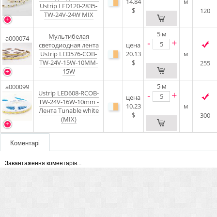
14.84
м
Ustrip LED120-2835-
$
120
TW-24V-24W MIX
5
м
Мультибелая
a000074
-
+
светодиодная лента
цена
Ustrip LED576-COB-
20.13
м
TW-24V-15W-10MM-
$
255
15W
5
м
a000099
Ustrip LED608-RCOB-
-
+
цена
TW-24V-16W-10mm -
10.23
м
Лента Tunable white
$
300
(MIX)
Коментарі
Завантаження коментарів...