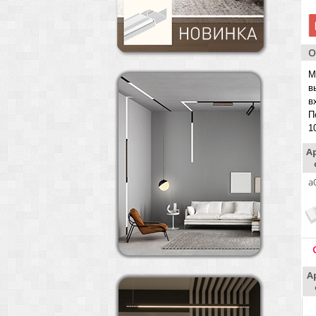
О
М
в
в
П
1
А
a
А