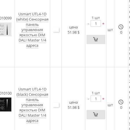
Usmart UTL4-1D
1
шт
010099
(white) Сенсорная
-
+
панель
цена
управления
шт
51.98 $
0
яркостью DIM
DALI Master 1/4
адреса
Usmart UTL4-1D
1
шт
010100
(black) Сенсорная
-
+
панель
цена
управления
шт
51.98 $
0
яркостью DIM
DALI Master 1/4
адреса