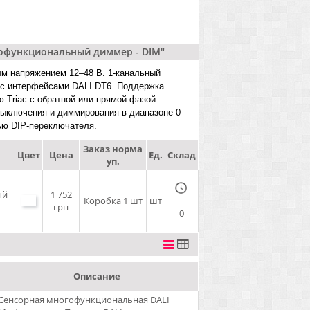
огофункциональный диммер - DIM"
м напряжением 12–48 В. 1-канальный
я с интерфейсами DALI DT6. Поддержка
 Triac с обратной или прямой фазой.
выключения и диммирования в диапазоне 0–
ью DIP-переключателя.
Заказ норма
Цвет
Цена
Ед.
Склад
уп.
ый
1 752
Коробка 1 шт
шт
грн
0
Описание
Сенсорная многофункциональная DALI