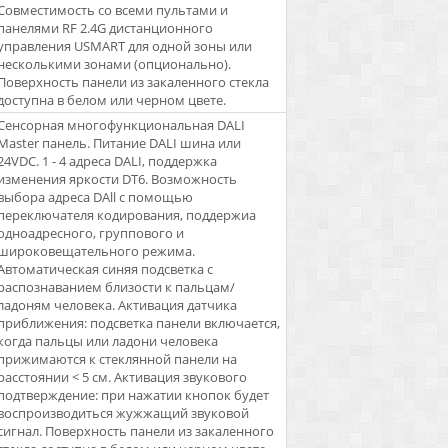
Совместимость со всеми пультами и
панелями RF 2.4G дистанционного
управления USMART для одной зоны или
несколькими зонами (опционально).
Поверхность панели из закаленного стекла
доступна в белом или черном цвете.
Сенсорная многофункциональная DALI
Master панель. Питание DALI шина или
24VDC. 1 - 4 адреса DALI, поддержка
изменения яркости DT6. Возможность
выбора адреса DAll с помощью
переключателя кодирования, поддержиа
одноадресного, группового и
широковещательного режима.
Автоматическая синяя подсветка с
распознаванием близости к пальцам/
ладоням человека. Активация датчика
приближения: подсветка панели включается,
когда пальцы или ладони человека
прижимаются к стеклянной панели на
расстоянии < 5 см. Активация звукового
подтверждение: при нажатии кнопок будет
воспроизводиться жужжащий звуковой
сигнал. Поверхность панели из закаленного