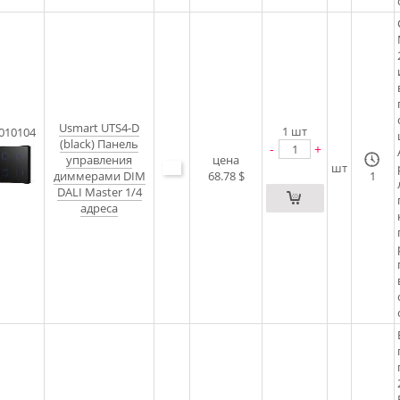
Usmart UTS4-D
1
шт
010104
(black) Панель
-
+
управления
цена
шт
диммерами DIM
68.78 $
1
DALI Master 1/4
адреса