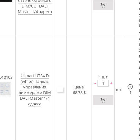
оттенокм белого
DIM/CCT DALI
Master 1/4 адреса
Usmart UTS4-D
1
шт
010103
(white) Панель
-
+
управления
цена
шт
диммерами DIM
68.78 $
1
DALI Master 1/4
адреса