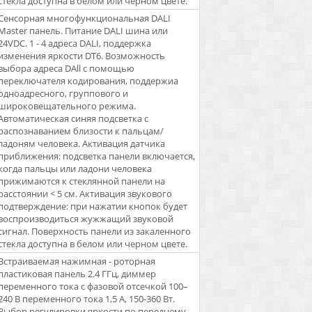
стекла доступна в белом или черном цвете.
Сенсорная многофункциональная DALI
Master панель. Питание DALI шина или
24VDC. 1 - 4 адреса DALI, поддержка
изменения яркости DT6. Возможность
выбора адреса DAll с помощью
переключателя кодирования, поддержиа
одноадресного, группового и
широковещательного режима.
Автоматическая синяя подсветка с
распознаванием близости к пальцам/
ладоням человека. Активация датчика
приближения: подсветка панели включается,
когда пальцы или ладони человека
прижимаются к стеклянной панели на
расстоянии < 5 см. Активация звукового
подтверждение: при нажатии кнопок будет
воспроизводиться жужжащий звуковой
сигнал. Поверхность панели из закаленного
стекла доступна в белом или черном цвете.
Встраиваемая нажимная - роторная
пластиковая панель 2.4 ГГц, диммер
переменного тока с фазовой отсечкой 100–
240 В переменного тока 1,5 А, 150-360 Вт.
Выбор регулировки яркости по переднему