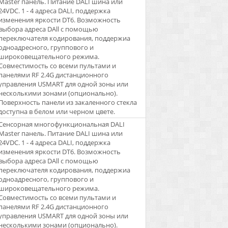
Master панель. Питание DALI шина или
24VDC. 1 - 4 адреса DALI, поддержка
изменения яркости DT6. Возможность
выбора адреса DAll с помощью
переключателя кодирования, поддержиа
одноадресного, группового и
широковещательного режима.
Совместимость со всеми пультами и
панелями RF 2.4G дистанционного
управления USMART для одной зоны или
несколькими зонами (опционально).
Поверхность панели из закаленного стекла
доступна в белом или черном цвете.
Сенсорная многофункциональная DALI
Master панель. Питание DALI шина или
24VDC. 1 - 4 адреса DALI, поддержка
изменения яркости DT6. Возможность
выбора адреса DAll с помощью
переключателя кодирования, поддержиа
одноадресного, группового и
широковещательного режима.
Совместимость со всеми пультами и
панелями RF 2.4G дистанционного
управления USMART для одной зоны или
несколькими зонами (опционально).