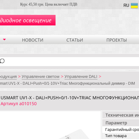
Курс 45,50 грн. Цена включает ПДВ
RU
диодное освещение
НОВОСТИ
СТАТЬИ
ПРОЕКТЫ
родукция
Управление светом
Управление DALI
>
>
>
mart UV1-X - DALI+Push+0/1-10V+Triac Многофункциональный диммер - DIM
USMART UV1-X - DALI+PUSH+0/1-10V+TRIAC МНОГОФУНКЦИОНА
Артикул a010150
Техническая 
Параметр
Гарантийный ср
Тип товара