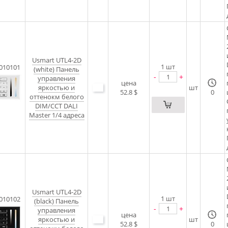
Usmart UTL4-2D
1
шт
010101
(white) Панель
-
+
управления
цена
яркостью и
шт
52.8 $
0
оттенокм белого
DIM/CCT DALI
Master 1/4 адреса
Usmart UTL4-2D
1
шт
010102
(black) Панель
-
+
управления
цена
яркостью и
шт
52.8 $
0