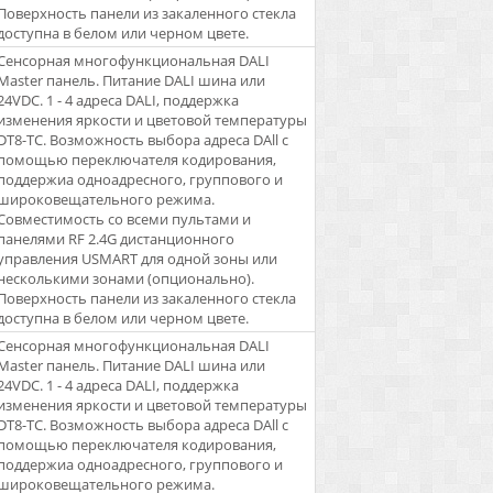
Поверхность панели из закаленного стекла
доступна в белом или черном цвете.
Сенсорная многофункциональная DALI
Master панель. Питание DALI шина или
24VDC. 1 - 4 адреса DALI, поддержка
изменения яркости и цветовой температуры
DT8-TC. Возможность выбора адреса DAll с
помощью переключателя кодирования,
поддержиа одноадресного, группового и
широковещательного режима.
Совместимость со всеми пультами и
панелями RF 2.4G дистанционного
управления USMART для одной зоны или
несколькими зонами (опционально).
Поверхность панели из закаленного стекла
доступна в белом или черном цвете.
Сенсорная многофункциональная DALI
Master панель. Питание DALI шина или
24VDC. 1 - 4 адреса DALI, поддержка
изменения яркости и цветовой температуры
DT8-TC. Возможность выбора адреса DAll с
помощью переключателя кодирования,
поддержиа одноадресного, группового и
широковещательного режима.