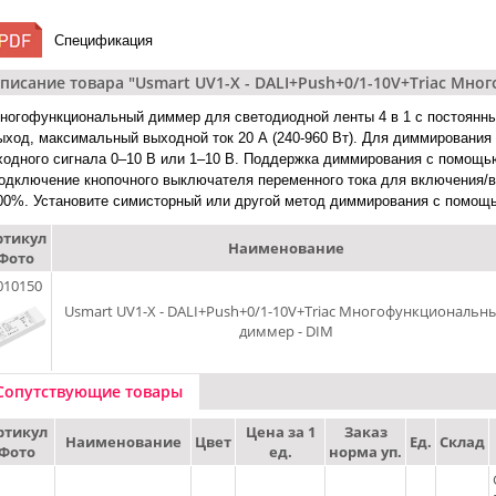
Спецификация
писание товара "Usmart UV1-X - DALI+Push+0/1-10V+Triac Мн
ногофункциональный диммер для светодиодной ленты 4 в 1 с постоянны
ыход, максимальный выходной ток 20 А (240-960 Вт). Для диммировани
ходного сигнала 0–10 В или 1–10 В. Поддержка диммирования с помощью
одключение кнопочного выключателя переменного тока для включения/
00%. Установите симисторный или другой метод диммирования с помощ
ртикул
Наименование
Фото
010150
Usmart UV1-X - DALI+Push+0/1-10V+Triac Многофункциональн
диммер - DIM
Сопутствующие товары
ртикул
Цена за 1
Заказ
Наименование
Цвет
Ед.
Склад
Фото
ед.
норма уп.