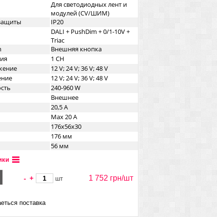
Для светодиодных лент и
модулей (CV/ШИМ)
озащиты
IP20
DALI + PushDim + 0/1-10V +
Triac
m
Внешняя кнопка
ния
1 CH
жение
12 V; 24 V; 36 V; 48 V
ение
12 V; 24 V; 36 V; 48 V
сть
240-960 W
Внешнее
20,5 А
Max 20 A
176х56x30
176 мм
56 мм
30 мм
ики
Накладной
Белый
1 752 грн/
шт
-
+
шт
а
Пластик
еться поставка