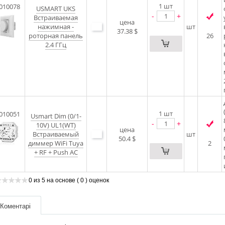
1
шт
010078
USMART UKS
-
+
Встраиваемая
цена
нажимная -
шт
37.38 $
роторная панель
26
2.4 ГГц
1
шт
010051
Usmart Dim (0/1-
-
+
10V) UL1(WT)
цена
Встраиваемый
шт
50.4 $
диммер WiFi Tuya
2
+ RF + Push AC
0
из
5
на основе
( 0 )
оценок
Коментарі