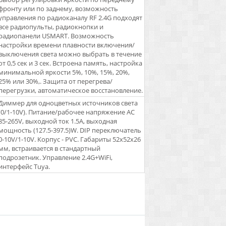
фронту или по заднему, возможность
управления по радиоканалу RF 2.4G подходят
все радиопульты, радиокнопки и
радиопанели USMART. Возможность
настройки времени плавности включения/
выключения света можно выбрать в течение
от 0,5 сек и 3 сек. Встроена память, настройка
минимальной яркости 5%, 10%, 15%, 20%,
25% или 30%,. Защита от перегрева/
перегрузки, автоматическое восстановление.
Диммер для одноцветных источников света
(0/1-10V). Питание/рабочее напряжение AC
85-265V, выходной ток 1.5А, выходная
мощность (127.5-397.5)W. DIP переключатель
0-10V/1-10V. Корпус - PVC. Габариты 52х52х26
мм, встраивается в стандартный
подрозетник. Управление 2.4G+WiFi,
интерфейс Tuya.