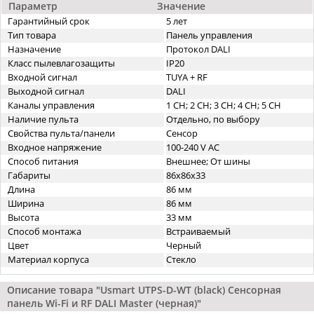
Параметр
Значение
Гарантийный срок
5 лет
Тип товара
Панель управления
Назначение
Протокол DALI
Класс пылевлагозащиты
IP20
Входной сигнал
TUYA + RF
Выходной сигнал
DALI
Каналы управления
1 CH; 2 CH; 3 CH; 4 CH; 5 CH
Наличие пульта
Отдельно, по выбору
Свойства пульта/панели
Сенсор
Входное напряжение
100-240 V AC
Способ питания
Внешнее; От шины
Габариты
86х86x33
Длина
86 мм
Ширина
86 мм
Высота
33 мм
Способ монтажа
Встраиваемый
Цвет
Черный
Материал корпуса
Стекло
Описание товара "Usmart UTPS-D-WT (black) Сенсорная
панель Wi-Fi и RF DALI Master (черная)"