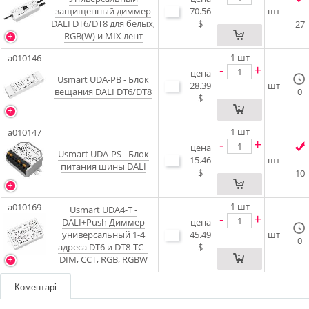
защищенный диммер
70.56
шт
DALI DT6/DT8 для белых,
$
27
RGB(W) и MIX лент
1
шт
a010146
-
+
цена
Usmart UDA-PB - Блок
28.39
шт
вещания DALI DT6/DT8
0
$
1
шт
a010147
-
+
цена
Usmart UDA-PS - Блок
15.46
шт
питания шины DALI
$
10
1
шт
a010169
Usmart UDA4-T -
-
+
DALI+Push Диммер
цена
универсальный 1-4
45.49
шт
0
адреса DT6 и DT8-TC -
$
DIM, CCT, RGB, RGBW
Коментарі