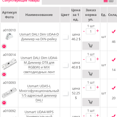
Сопутствующие товары
Цена
Заказ
Артикул
Наименование
Цвет
за 1
норма
Ед.
Скла
Фото
ед.
уп.
1
шт
-
+
a010010
Usmart DALI Dim UDA4-D
цена
шт
Диммер на DIN-рейку
46.2 $
46
1
шт
a010014
Usmart DALI Dim UDA4-
-
+
M Диммер DT8 для
цена
шт
RGB(W) и MIX
40.8 $
14
светодиодных лент
1
шт
a010093
Usmart UDA5-L
-
+
цена
Многофункциональный
52.25
шт
1/5 адресный диммер
$
20
DALI
1
шт
a010092
Usmart UDA4-WPS
-
+
Универсальный
цена