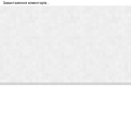
Завантаження коментарів...
© Arlight 2026. Все права защищены.
Украина, Киев, ул. Николая Закревского, 101В | Курс 45,50 грн.
По вопросам сотрудничества:
kp@arlight-group.com
.