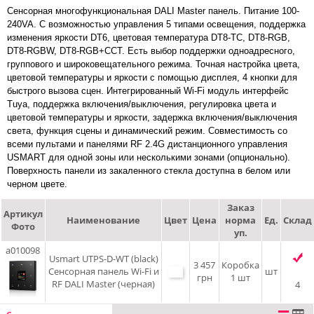
Сенсорная многофункциональная DALI Master панель. Питание 100-
240VA. С возможностью управления 5 типами освещения, поддержка
изменения яркости DT6, цветовая температура DT8-TC, DT8-RGB,
DT8-RGBW, DT8-RGB+CCT. Есть выбор поддержки одноадресного,
группового и широковещательного режима. Точная настройка цвета,
цветовой температуры и яркости с помощью дисплея, 4 кнопки для
быстрого вызова сцен. Интегрированный Wi-Fi модуль интерфейс
Tuya, поддержка включения/выключения, регулировка цвета и
цветовой температуры и яркости, задержка включения/выключения
света, функция сцены и динамический режим. Совместимость со
всеми пультами и панелями RF 2.4G дистанционного управления
USMART для одной зоны или несколькими зонами (опционально).
Поверхность панели из закаленного стекла доступна в белом или
черном цвете.
Заказ
Артикул
Наименование
Цвет
Цена
норма
Ед.
Склад
Фото
уп.
a010098
Usmart UTPS-D-WT (black)
3 457
Коробка
Сенсорная панель Wi-Fi и
шт
грн
1 шт
RF DALI Master (черная)
4