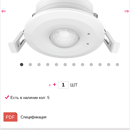
⇐
⇒
-
+
шт
2 165 грн/
шт
Есть в наличии кол: 5
Спецификация