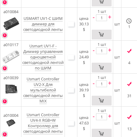
1
шт
a010084
-
+
USMART UV1-C ШИМ
цена
диммер для
30.13
шт
1
светодиодной ленты
$
1
шт
a010117
Usmart UV1-F -
-
+
Диммер управления
цена
одноцветной
24.49
шт
светодиодной лентой
$
4
по ШИМ
1
шт
a010039
Usmart Controller
-
+
UV2-X Для
цена
мультибелой
39.19
шт
светодиодной ленты
$
31
MIX
1
шт
Usmart Controller
-
+
a010004
цена
UV4-X RGB+W
47.63
шт
Контроллер для
$
13
светодиодной ленты