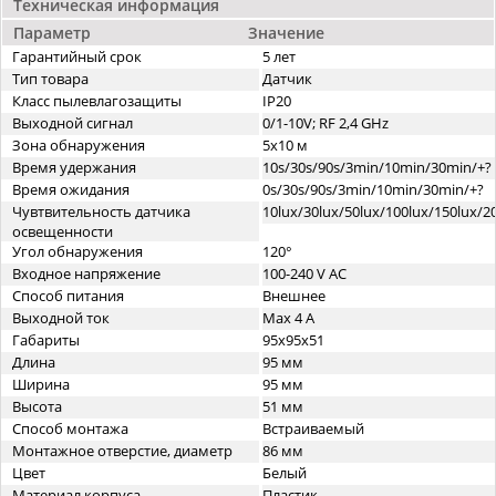
Техническая информация
Параметр
Значение
Гарантийный срок
5 лет
Тип товара
Датчик
Класс пылевлагозащиты
IP20
Выходной сигнал
0/1-10V; RF 2,4 GHz
Зона обнаружения
5x10 м
Время удержания
10s/30s/90s/3min/10min/30min/+?
Время ожидания
0s/30s/90s/3min/10min/30min/+?
Чувтвительность датчика
10lux/30lux/50lux/100lux/150lux/20
освещенности
Угол обнаружения
120°
Входное напряжение
100-240 V AC
Способ питания
Внешнее
Выходной ток
Max 4 A
Габариты
95х95x51
Длина
95 мм
Ширина
95 мм
Высота
51 мм
Способ монтажа
Встраиваемый
Монтажное отверстие, диаметр
86 мм
Цвет
Белый
Материал корпуса
Пластик