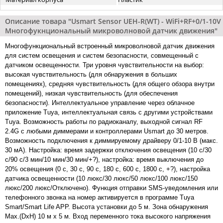
Описание товара "Usmart Sensor UEH-R(WT) - WiFi+RF+0/1-10V
Многофукнциональный микроволновой датчик движения"
Многофункциональный встроенный микроволновой датчик движения
для систем освещения и систем безопасности, совмещенный с
датчиком освещенности. Три уровня чувствительности на выбор:
высокая чувствительность (для обнаружения в больших
помещениях), средняя чувствительность (для общего обзора внутри
помещений), низкая чувствительность (для обеспечения
безопасности). Интеллектуальное управление через облачное
приложение Tuya, интеллектуальная связь с другими устройствами
Tuya. Возможность работы по радиоканалу, выходной сигнал RF
2.4G с любыми диммерами и контроллерами Usmart до 30 метров.
Возможность подключения к диммируемому драйверу 0/1-10 В (макс.
30 мА). Настройка: время задержки отключения освещения (10 с/30
с/90 с/3 мин/10 мин/30 мин/+?), настройка: время выключения до
20% освещения (0 с, 30 с, 90 с, 180 с, 600 с, 1800 с, +?), настройка
датчика освещенности (10 люкс/30 люкс/50 люкс/100 люкс/150
люкс/200 люкс/Отключено). Функция отправки SMS-уведомления или
телефонного звонка на номер активируется в программе Tuya
Smart/Smart Life APP. Высота установки до 5 м. Зона обнаружения
Max.(DxH) 10 м x 5 м. Вход переменного тока высокого напряжения