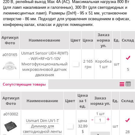
220 В, релейный выход Max 4A (AC). Максимальная нагрузка 800 Вт
(для ламп накаливания и галогенных), 300 Вт (для светодиодных и
люминесцентных ламп). Размеры (DxH) - 95 х 51 мм, установочное
отверстие - 86 мм. Подходит для управления освещением в офисах,
конференц-залах, классах и других помещениях.
Заказ
Артикул
Наименование
Цвет
Цена
норма
Ед.
Склад
Фото
уп.
Usmart Sensor UEH-R(WT)
a010165
- WiFi+RF+0/1-10V
2 165
Коробка
Многофукнциональный
шт
грн
1 шт
микроволновой датчик
5
движения
Сопутствующие товары
Цена
Артикул
Заказ
Наименование
Цвет
за 1
Ед.
Склад
Фото
норма уп.
ед.
1
шт
a010002
-
+
Usmart Dim UV1-T
цена
Диммер для
32.89
шт
светодиодной ленты
$
28