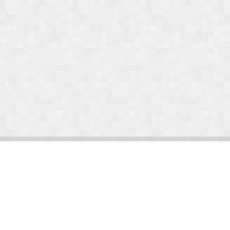
© Arlight 2026. Все права защищены.
Украина, Киев, ул. Николая Закревского, 101В | Курс 45,50 грн.
По вопросам сотрудничества:
kp@arlight-group.com
.