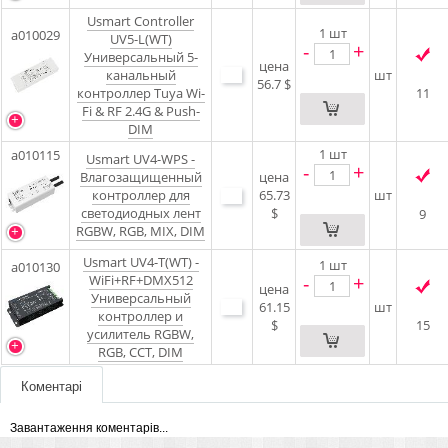
Usmart Controller
1
шт
a010029
UV5-L(WT)
-
+
Универсальный 5-
цена
канальный
шт
56.7 $
контроллер Tuya Wi-
11
Fi & RF 2.4G & Push-
DIM
1
шт
a010115
Usmart UV4-WPS -
-
+
Влагозащищенный
цена
контроллер для
65.73
шт
светодиодных лент
$
9
RGBW, RGB, MIX, DIM
Usmart UV4-T(WT) -
1
шт
a010130
-
+
WiFi+RF+DMX512
цена
Универсальный
61.15
шт
контроллер и
$
15
усилитель RGBW,
RGB, CCT, DIM
Коментарі
Завантаження коментарів...