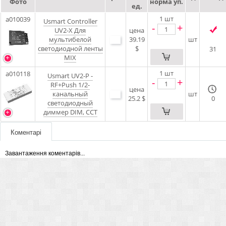
Фото
норма уп.
ед.
1
шт
a010039
Usmart Controller
-
+
UV2-X Для
цена
мультибелой
39.19
шт
светодиодной ленты
$
31
MIX
1
шт
a010118
Usmart UV2-P -
-
+
RF+Push 1/2-
цена
канальный
шт
25.2 $
0
светодиодный
диммер DIM, CCT
Коментарі
Завантаження коментарів...