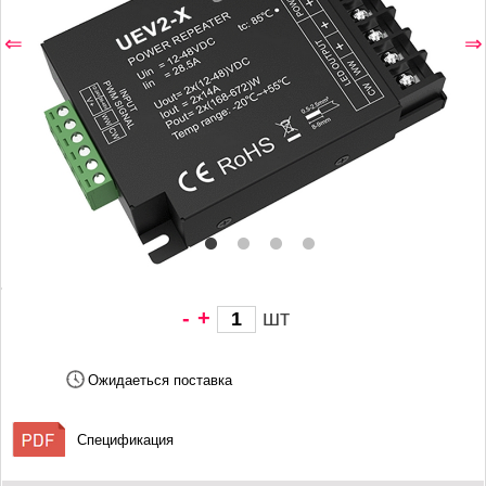
⇐
⇒
-
+
шт
1 879 грн/
шт
Ожидаеться поставка
Спецификация