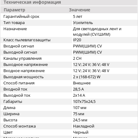
Техническая информация
Параметр
Значение
Гарантийный срок
5 лет
Тип товара
Усилитель
Назначение
Для светодиодных лент и
модулей (CV/ШИМ)
Класс пылевлагозащиты
IP20
Входной сигнал
PWM(ШИМ) CV
Выходной сигнал
PWM(ШИМ) CV
Каналы управления
2 CH
Выходное напряжение
12 V; 24 V; 36 V; 48 V
Входное напряжение
12 V; 24 V; 36 V; 48 V
Выходная мощность
2 x (168-672) W
Способ питания
Внешнее
Входной ток
28,5 А
Выходной ток
2х14 А
Габариты
107х75x24,5
Длина
107 мм
Ширина
75 мм
Высота
24,5 мм
Способ монтажа
Накладной
Цвет
Черный