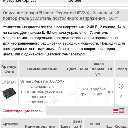
Материал корпуса
Металл
Описание товара "Usmart Repeater UEV2-X - 2-канальный
повторитель усилитель постоянного напряжения - CCT"
Усилитель мощности постоянного напряжения 12-48 В, 2 канала, 14 А
на канал. Для приема ШИМ-сигнала управления. Усилитель
мощности можно подключать последовательно или параллельно
для неограниченного расширения выходной мощности. Подходит для
светодиодных лент или модулей постоянного напряжения одного
цвета или с одинаковой цветовой температурой.
Заказ
Артикул
Наименование
Цвет
Цена
норма
Ед.
Склад
Фото
уп.
Usmart Repeater UEV2-X -
a010164
2-канальный
1 879
Коробка
повторитель усилитель
шт
грн
1 шт
постоянного
0
напряжения - CCT
Сопутствующие товары
Цена
Артикул
Заказ
Наименование
Цвет
за 1
Ед.
Склад