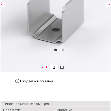
⇐
⇒
-
+
шт
30 грн/
шт
Ожидаеться поставка
Техническая информация
Параметр
Значение