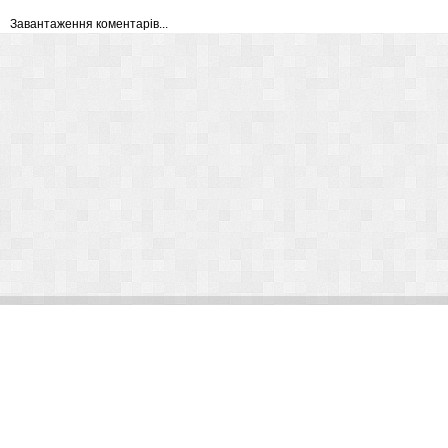
Завантаження коментарів...
© Arlight 2026. Все права защищены.
Украина, Киев, ул. Николая Закревского, 101В | Курс 45,50 грн.
По вопросам сотрудничества:
kp@arlight-group.com
.