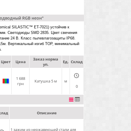
Подводный RGB неон"
emical SILASTIC™ ET-7021) устойчив к
5 мм. Светодиоды SMD 2835. Цвет свечения
итание 24 В. Класс пылевлагозащиты IP68.
5м. Вертикальный изгиб TOP, минимальный
.
Заказ норма
Цвет
Цена
Ед.
Склад
уп.
1 688
Катушка 5 м
м
грн
0
клад
Описание
1 зажим из нержавеющей стали для