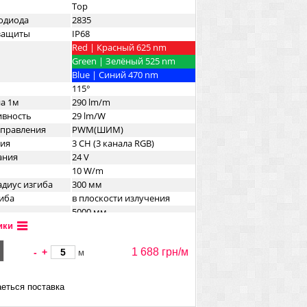
Top
одиода
2835
озащиты
IP68
Red | Красный 625 nm
Green | Зелёный 525 nm
Blue | Синий 470 nm
115°
на 1м
290 lm/m
ивность
29 lm/W
управления
PWM(ШИМ)
ния
3 CH (3 канала RGB)
ания
24 V
10 W/m
диус изгиба
300 мм
иба
в плоскости излучения
5000 мм
16 мм
ики
15 мм
1 688 грн/
м
-
+
Прямоугольный
м
резок
71,4 мм
еться поставка