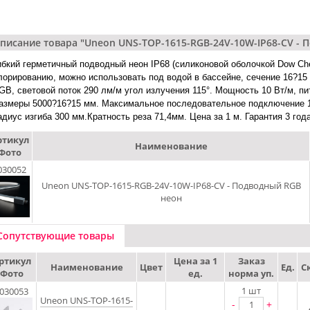
писание товара "Uneon UNS-TOP-1615-RGB-24V-10W-IP68-CV - 
ибкий герметичный подводный неон IP68 (силиконовой оболочкой Dow Ch
лорированию, можно использовать под водой в бассейне, сечение 16?1
GB, световой поток 290 лм/м угол излучения 115°. Мощность 10 Вт/м, п
азмеры 5000?16?15 мм. Максимальное последовательное подключение 1
адиус изгиба 300 мм.Кратность реза 71,4мм. Цена за 1 м. Гарантия 3 года
ртикул
Наименование
Фото
030052
Uneon UNS-TOP-1615-RGB-24V-10W-IP68-CV - Подводный RGB
неон
Сопутствующие товары
ртикул
Цена за 1
Заказ
Наименование
Цвет
Ед.
С
Фото
ед.
норма уп.
1
шт
030053
Uneon UNS-TOP-1615-
-
+