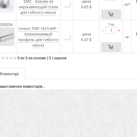
SMC - Зажим из
цена
шт
нержавеющей стали
0.65 $
для гибкого неона
1
м
030054
Uneon TOP-1615-MP -
-
+
Алюминиевый
цена
м
профиль для гибкого
6.37 $
неона
0
из
5
на основе
( 0 )
оценок
Коментарі
авантаження коментарів...