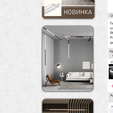
О
Г
х
R
Р
р
А
a
А
a