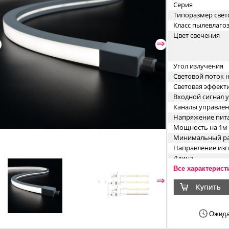
Серия
Типоразмер свет
Класс пылевлаг
Цвет свечения
⇐
⇒
Угол излучения
Световой поток 
Световая эффект
Входной сигнал 
Каналы управле
Напряжение пит
Мощность на 1м
Минимальный ра
Направление изг
Длина
Ширина
Все характерист
Высота
⇐
⇒
Форма (сечение)
Минимальный от
Ожида